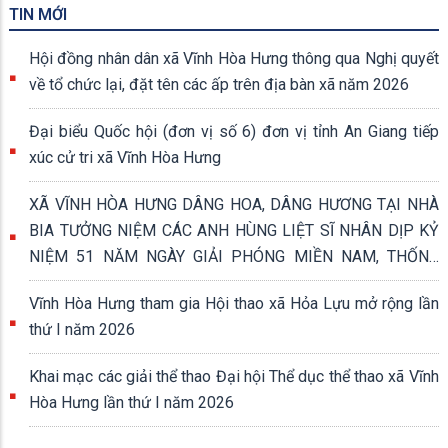
TIN MỚI
Hội đồng nhân dân xã Vĩnh Hòa Hưng thông qua Nghị quyết
về tổ chức lại, đặt tên các ấp trên địa bàn xã năm 2026
Đại biểu Quốc hội (đơn vị số 6) đơn vị tỉnh An Giang tiếp
xúc cử tri xã Vĩnh Hòa Hưng
XÃ VĨNH HÒA HƯNG DÂNG HOA, DÂNG HƯƠNG TẠI NHÀ
BIA TƯỞNG NIỆM CÁC ANH HÙNG LIỆT SĨ NHÂN DỊP KỶ
NIỆM 51 NĂM NGÀY GIẢI PHÓNG MIỀN NAM, THỐNG
NHẤT ĐẤT NƯỚC (30/4/1975 - 30/4/2026)
Vĩnh Hòa Hưng tham gia Hội thao xã Hỏa Lựu mở rộng lần
thứ I năm 2026
Khai mạc các giải thể thao Đại hội Thể dục thể thao xã Vĩnh
Hòa Hưng lần thứ I năm 2026