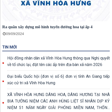
Ra quân xây dựng mô hình tuyến đường hoa tại ấp 4
09/09/2024
TIN MỚI
Hội đồng nhân dân xã Vĩnh Hòa Hưng thông qua Nghị quyết
về tổ chức lại, đặt tên các ấp trên địa bàn xã năm 2026
Đại biểu Quốc hội (đơn vị số 6) đơn vị tỉnh An Giang tiếp
xúc cử tri xã Vĩnh Hòa Hưng
XÃ VĨNH HÒA HƯNG DÂNG HOA, DÂNG HƯƠNG TẠI NHÀ
BIA TƯỞNG NIỆM CÁC ANH HÙNG LIỆT SĨ NHÂN DỊP KỶ
NIỆM 51 NĂM NGÀY GIẢI PHÓNG MIỀN NAM, THỐNG