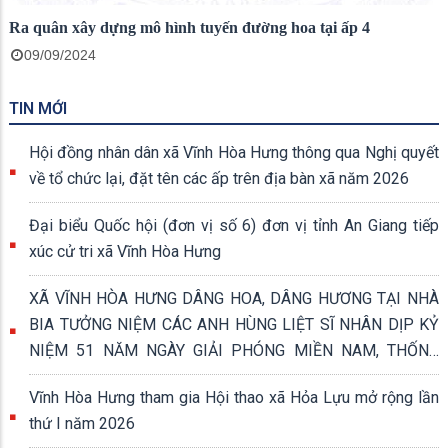
Ra quân xây dựng mô hình tuyến đường hoa tại ấp 4
09/09/2024
TIN MỚI
Hội đồng nhân dân xã Vĩnh Hòa Hưng thông qua Nghị quyết
về tổ chức lại, đặt tên các ấp trên địa bàn xã năm 2026
Đại biểu Quốc hội (đơn vị số 6) đơn vị tỉnh An Giang tiếp
xúc cử tri xã Vĩnh Hòa Hưng
XÃ VĨNH HÒA HƯNG DÂNG HOA, DÂNG HƯƠNG TẠI NHÀ
BIA TƯỞNG NIỆM CÁC ANH HÙNG LIỆT SĨ NHÂN DỊP KỶ
NIỆM 51 NĂM NGÀY GIẢI PHÓNG MIỀN NAM, THỐNG
NHẤT ĐẤT NƯỚC (30/4/1975 - 30/4/2026)
Vĩnh Hòa Hưng tham gia Hội thao xã Hỏa Lựu mở rộng lần
thứ I năm 2026