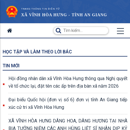
TRANG THÔNG TIN ĐIỆN TỬ
XÃ VĨNH HÒA HƯNG - TỈNH AN GIANG
HỌC TẬP VÀ LÀM THEO LỜI BÁC
TIN MỚI
Hội đồng nhân dân xã Vĩnh Hòa Hưng thông qua Nghị quyết
về tổ chức lại, đặt tên các ấp trên địa bàn xã năm 2026
Đại biểu Quốc hội (đơn vị số 6) đơn vị tỉnh An Giang tiếp
xúc cử tri xã Vĩnh Hòa Hưng
XÃ VĨNH HÒA HƯNG DÂNG HOA, DÂNG HƯƠNG TẠI NHÀ
BIA TƯỞNG NIỆM CÁC ANH HÙNG LIỆT SĨ NHÂN DỊP KỶ