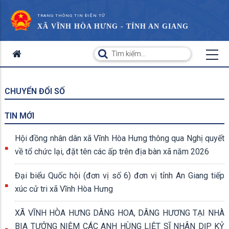
TRANG THÔNG TIN ĐIỆN TỬ
XÃ VĨNH HÒA HƯNG - TỈNH AN GIANG
CHUYỂN ĐỔI SỐ
TIN MỚI
Hội đồng nhân dân xã Vĩnh Hòa Hưng thông qua Nghị quyết
về tổ chức lại, đặt tên các ấp trên địa bàn xã năm 2026
Đại biểu Quốc hội (đơn vị số 6) đơn vị tỉnh An Giang tiếp
xúc cử tri xã Vĩnh Hòa Hưng
XÃ VĨNH HÒA HƯNG DÂNG HOA, DÂNG HƯƠNG TẠI NHÀ
BIA TƯỞNG NIỆM CÁC ANH HÙNG LIỆT SĨ NHÂN DỊP KỶ