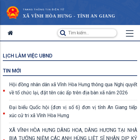
TRANG THÔNG TIN ĐIỆN TỬ
XÃ VĨNH HÒA HƯNG - TỈNH AN GIANG
LỊCH LÀM VIỆC UBND
TIN MỚI
Hội đồng nhân dân xã Vĩnh Hòa Hưng thông qua Nghị quyết
về tổ chức lại, đặt tên các ấp trên địa bàn xã năm 2026
Đại biểu Quốc hội (đơn vị số 6) đơn vị tỉnh An Giang tiếp
xúc cử tri xã Vĩnh Hòa Hưng
XÃ VĨNH HÒA HƯNG DÂNG HOA, DÂNG HƯƠNG TẠI NHÀ
BIA TƯỞNG NIỆM CÁC ANH HÙNG LIỆT SĨ NHÂN DỊP KỶ