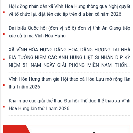
Hội đồng nhân dân xã Vĩnh Hòa Hưng thông qua Nghị quyết
về tổ chức lại, đặt tên các ấp trên địa bàn xã năm 2026
Đại biểu Quốc hội (đơn vị số 6) đơn vị tỉnh An Giang tiếp
xúc cử tri xã Vĩnh Hòa Hưng
XÃ VĨNH HÒA HƯNG DÂNG HOA, DÂNG HƯƠNG TẠI NHÀ
BIA TƯỞNG NIỆM CÁC ANH HÙNG LIỆT SĨ NHÂN DỊP KỶ
NIỆM 51 NĂM NGÀY GIẢI PHÓNG MIỀN NAM, THỐNG
NHẤT ĐẤT NƯỚC (30/4/1975 - 30/4/2026)
Vĩnh Hòa Hưng tham gia Hội thao xã Hỏa Lựu mở rộng lần
thứ I năm 2026
Khai mạc các giải thể thao Đại hội Thể dục thể thao xã Vĩnh
Hòa Hưng lần thứ I năm 2026