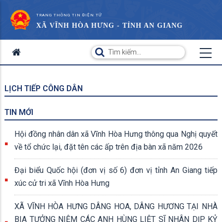
TRANG THÔNG TIN ĐIỆN TỬ
XÃ VĨNH HÒA HƯNG - TỈNH AN GIANG
LỊCH TIẾP CÔNG DÂN
TIN MỚI
Hội đồng nhân dân xã Vĩnh Hòa Hưng thông qua Nghị quyết
về tổ chức lại, đặt tên các ấp trên địa bàn xã năm 2026
Đại biểu Quốc hội (đơn vị số 6) đơn vị tỉnh An Giang tiếp
xúc cử tri xã Vĩnh Hòa Hưng
XÃ VĨNH HÒA HƯNG DÂNG HOA, DÂNG HƯƠNG TẠI NHÀ
BIA TƯỞNG NIỆM CÁC ANH HÙNG LIỆT SĨ NHÂN DỊP KỶ