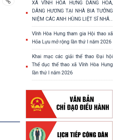
XÃ VĨNH HÒA HƯNG DÂNG HOA,
DÂNG HƯƠNG TẠI NHÀ BIA TƯỞNG
NIỆM CÁC ANH HÙNG LIỆT SĨ NHÂN
DỊP KỶ NIỆM 51 NĂM NGÀY GIẢI
Vĩnh Hòa Hưng tham gia Hội thao xã
PHÓNG MIỀN NAM, THỐNG NHẤT
Hỏa Lựu mở rộng lần thứ I năm 2026
ĐẤT NƯỚC (30/4/1975 - 30/4/2026)
Khai mạc các giải thể thao Đại hội
Thể dục thể thao xã Vĩnh Hòa Hưng
lần thứ I năm 2026