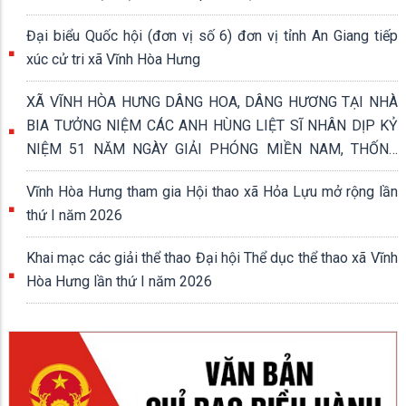
Đại biểu Quốc hội (đơn vị số 6) đơn vị tỉnh An Giang tiếp
xúc cử tri xã Vĩnh Hòa Hưng
XÃ VĨNH HÒA HƯNG DÂNG HOA, DÂNG HƯƠNG TẠI NHÀ
BIA TƯỞNG NIỆM CÁC ANH HÙNG LIỆT SĨ NHÂN DỊP KỶ
NIỆM 51 NĂM NGÀY GIẢI PHÓNG MIỀN NAM, THỐNG
NHẤT ĐẤT NƯỚC (30/4/1975 - 30/4/2026)
Vĩnh Hòa Hưng tham gia Hội thao xã Hỏa Lựu mở rộng lần
thứ I năm 2026
Khai mạc các giải thể thao Đại hội Thể dục thể thao xã Vĩnh
Hòa Hưng lần thứ I năm 2026