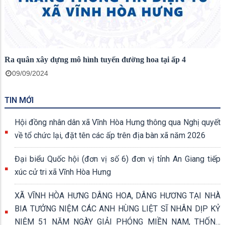
Ra quân xây dựng mô hình tuyến đường hoa tại ấp 4
09/09/2024
TIN MỚI
Hội đồng nhân dân xã Vĩnh Hòa Hưng thông qua Nghị quyết
về tổ chức lại, đặt tên các ấp trên địa bàn xã năm 2026
Đại biểu Quốc hội (đơn vị số 6) đơn vị tỉnh An Giang tiếp
xúc cử tri xã Vĩnh Hòa Hưng
XÃ VĨNH HÒA HƯNG DÂNG HOA, DÂNG HƯƠNG TẠI NHÀ
BIA TƯỞNG NIỆM CÁC ANH HÙNG LIỆT SĨ NHÂN DỊP KỶ
NIỆM 51 NĂM NGÀY GIẢI PHÓNG MIỀN NAM, THỐNG