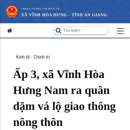
TRANG THÔNG TIN ĐIỆN TỬ
XÃ VĨNH HÒA HƯNG - TỈNH AN GIANG
Kinh tế - Chính trị
Ấp 3, xã Vĩnh Hòa
Hưng Nam ra quân
dặm vá lộ giao thông
nông thôn