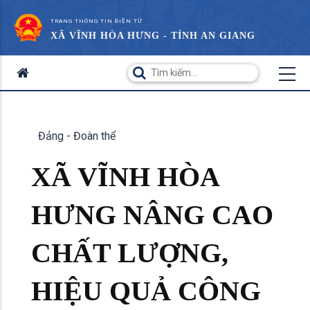
TRANG THÔNG TIN ĐIỆN TỬ
XÃ VĨNH HÒA HƯNG - TỈNH AN GIANG
Đảng - Đoàn thể
XÃ VĨNH HÒA
HƯNG NÂNG CAO
CHẤT LƯỢNG,
HIỆU QUẢ CÔNG