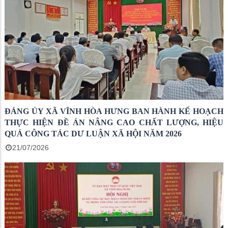
ĐẢNG ỦY XÃ VĨNH HÒA HƯNG BAN HÀNH KẾ HOẠCH
THỰC HIỆN ĐỀ ÁN NÂNG CAO CHẤT LƯỢNG, HIỆU
QUẢ CÔNG TÁC DƯ LUẬN XÃ HỘI NĂM 2026
21/07/2026