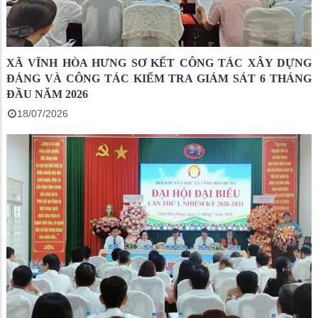
XÃ VĨNH HÒA HƯNG SƠ KẾT CÔNG TÁC XÂY DỰNG
ĐẢNG VÀ CÔNG TÁC KIỂM TRA GIÁM SÁT 6 THÁNG
ĐẦU NĂM 2026
18/07/2026