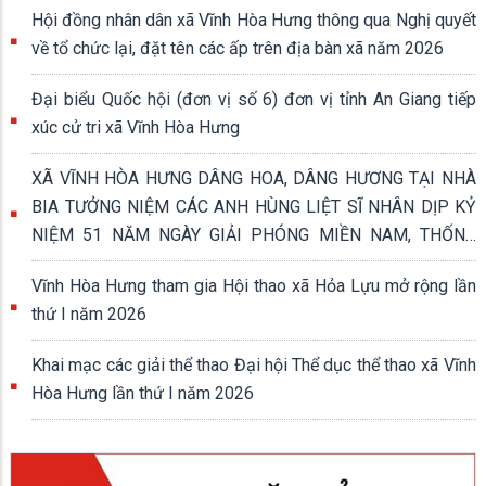
Hội đồng nhân dân xã Vĩnh Hòa Hưng thông qua Nghị quyết
về tổ chức lại, đặt tên các ấp trên địa bàn xã năm 2026
Đại biểu Quốc hội (đơn vị số 6) đơn vị tỉnh An Giang tiếp
xúc cử tri xã Vĩnh Hòa Hưng
XÃ VĨNH HÒA HƯNG DÂNG HOA, DÂNG HƯƠNG TẠI NHÀ
BIA TƯỞNG NIỆM CÁC ANH HÙNG LIỆT SĨ NHÂN DỊP KỶ
NIỆM 51 NĂM NGÀY GIẢI PHÓNG MIỀN NAM, THỐNG
NHẤT ĐẤT NƯỚC (30/4/1975 - 30/4/2026)
Vĩnh Hòa Hưng tham gia Hội thao xã Hỏa Lựu mở rộng lần
thứ I năm 2026
Khai mạc các giải thể thao Đại hội Thể dục thể thao xã Vĩnh
Hòa Hưng lần thứ I năm 2026