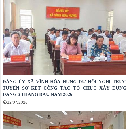
ĐẢNG ỦY XÃ VĨNH HÒA HƯNG DỰ HỘI NGHỊ TRỰC
TUYẾN SƠ KẾT CÔNG TÁC TỔ CHỨC XÂY DỰNG
ĐẢNG 6 THÁNG ĐẦU NĂM 2026
22/07/2026