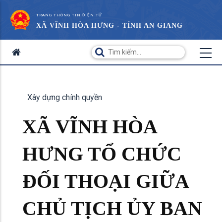
TRANG THÔNG TIN ĐIỆN TỬ
XÃ VĨNH HÒA HƯNG - TỈNH AN GIANG
Xây dựng chính quyền
XÃ VĨNH HÒA
HƯNG TỔ CHỨC
ĐỐI THOẠI GIỮA
CHỦ TỊCH ỦY BAN