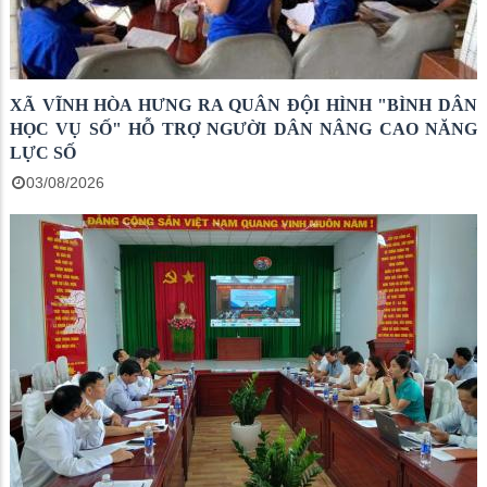
XÃ VĨNH HÒA HƯNG RA QUÂN ĐỘI HÌNH "BÌNH DÂN
HỌC VỤ SỐ" HỖ TRỢ NGƯỜI DÂN NÂNG CAO NĂNG
LỰC SỐ
03/08/2026