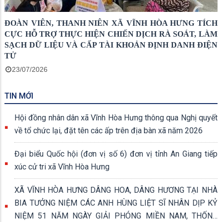
ĐOÀN VIÊN, THANH NIÊN XÃ VĨNH HÒA HƯNG TÍCH
CỰC HỖ TRỢ THỰC HIỆN CHIẾN DỊCH RÀ SOÁT, LÀM
SẠCH DỮ LIỆU VÀ CẤP TÀI KHOẢN ĐỊNH DANH ĐIỆN
TỬ
23/07/2026
TIN MỚI
Hội đồng nhân dân xã Vĩnh Hòa Hưng thông qua Nghị quyết
về tổ chức lại, đặt tên các ấp trên địa bàn xã năm 2026
Đại biểu Quốc hội (đơn vị số 6) đơn vị tỉnh An Giang tiếp
xúc cử tri xã Vĩnh Hòa Hưng
XÃ VĨNH HÒA HƯNG DÂNG HOA, DÂNG HƯƠNG TẠI NHÀ
BIA TƯỞNG NIỆM CÁC ANH HÙNG LIỆT SĨ NHÂN DỊP KỶ
NIỆM 51 NĂM NGÀY GIẢI PHÓNG MIỀN NAM, THỐNG