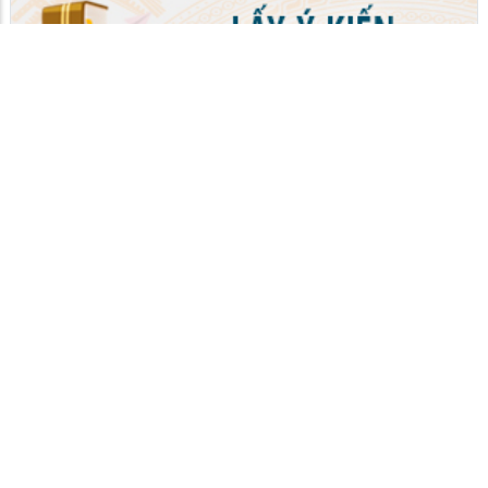
UBND XÃ VĨNH HÒA HƯNG
Cơ quan quản lý: UBND xã Vĩnh Hòa Hưng
Chịu trách nhiệm nội dung: UBND xã Vĩnh Hòa Hưng