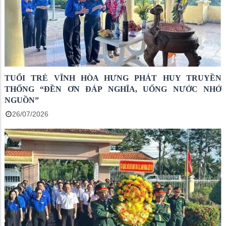
TUỔI TRẺ VĨNH HÒA HƯNG PHÁT HUY TRUYỀN
THỐNG “ĐỀN ƠN ĐÁP NGHĨA, UỐNG NƯỚC NHỚ
NGUỒN”
26/07/2026