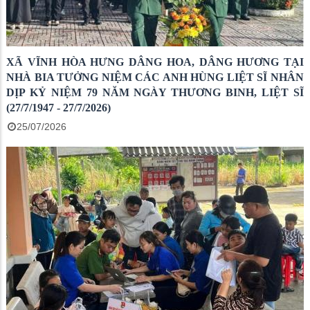
XÃ VĨNH HÒA HƯNG DÂNG HOA, DÂNG HƯƠNG TẠI
NHÀ BIA TƯỞNG NIỆM CÁC ANH HÙNG LIỆT SĨ NHÂN
DỊP KỶ NIỆM 79 NĂM NGÀY THƯƠNG BINH, LIỆT SĨ
(27/7/1947 - 27/7/2026)
25/07/2026