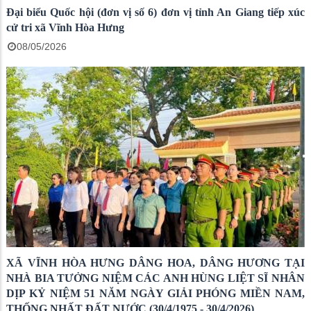
Đại biểu Quốc hội (đơn vị số 6) đơn vị tỉnh An Giang tiếp xúc
cử tri xã Vĩnh Hòa Hưng
08/05/2026
XÃ VĨNH HÒA HƯNG DÂNG HOA, DÂNG HƯƠNG TẠI
NHÀ BIA TƯỞNG NIỆM CÁC ANH HÙNG LIỆT SĨ NHÂN
DỊP KỶ NIỆM 51 NĂM NGÀY GIẢI PHÓNG MIỀN NAM,
THỐNG NHẤT ĐẤT NƯỚC (30/4/1975 - 30/4/2026)