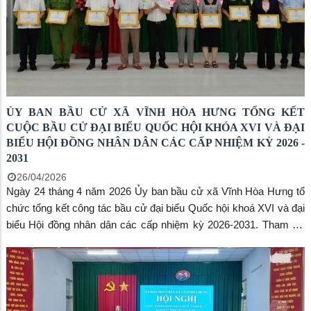
ỦY BAN BẦU CỬ XÃ VĨNH HÒA HƯNG TỔNG KẾT
CUỘC BẦU CỬ ĐẠI BIỂU QUỐC HỘI KHÓA XVI VÀ ĐẠI
BIỂU HỘI ĐỒNG NHÂN DÂN CÁC CẤP NHIỆM KỲ 2026 -
2031
26/04/2026
Ngày 24 tháng 4 năm 2026 Ủy ban bầu cử xã Vĩnh Hòa Hưng tổ
chức tổng kết công tác bầu cử đại biểu Quốc hội khoá XVI và đại
biểu Hội đồng nhân dân các cấp nhiệm kỳ 2026-2031. Tham dự
hội nghị có đồng chí Lê Văn Triều - Phó Bí thư thường trực Đảng
ủy, đồng chí Nguyễn Văn Thiềm - Chủ tịch UBND xã - Chủ tịch
Ủy ban bầu cử xã. Cùng tham dự có các đồng chí Ban chỉ đạo
bầu cử xã, Ủy ban bầu cử xã, các đồng chí Trưởng ban, Phó
trưởng ban, thư ký các Ban bầu cử, Tổ trưởng Tổ bầu cử, các cơ