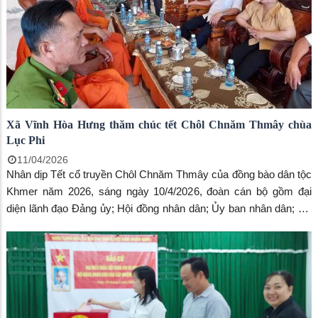
thuộc UBND xã; các đồng chí Phó trưởng Ban Kinh tế - Ngân
sách, Phó trưởng Ban Văn hóa – Xã hội HĐND xã; Trưởng 23 ấp
trên địa bàn xã.
Xã Vĩnh Hòa Hưng thăm chúc tết Chôl Chnăm Thmây chùa
Lục Phi
11/04/2026
Nhân dịp Tết cổ truyền Chôl Chnăm Thmây của đồng bào dân tộc
Khmer năm 2026, sáng ngày 10/4/2026, đoàn cán bộ gồm đại
diện lãnh đạo Đảng ủy; Hội đồng nhân dân; Ủy ban nhân dân; Ủy
ban Mặt trận Tổ quốc Việt Nam; lãnh đạo các cơ quan, ngành,
đơn vị trực thuộc UBND xã Vĩnh Hòa Hưng, do đồng chí Lê Văn
Triều, Phó Bí thư thường trực Đảng ủy xã làm trưởng đoàn đến
thăm, tặng 12 phần quà, chúc mừng tết Chôl Chnăm Thmây cho
chùa Lục Phi, mẹ Việt Nam anh hùng và người có uy tín trong
đồng bào Khmer trên địa bàn xã.