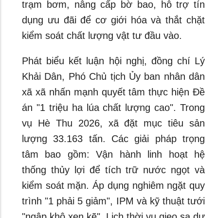
trạm bơm, nâng cấp bờ bao, hỗ trợ tín
dụng ưu đãi để cơ giới hóa và thắt chặt
kiểm soát chất lượng vật tư đầu vào.
Phát biểu kết luận hội nghị, đồng chí Lý
Khải Dân, Phó Chủ tịch Ủy ban nhân dân
xã xã nhấn mạnh quyết tâm thực hiện Đề
án "1 triệu ha lúa chất lượng cao". Trong
vụ Hè Thu 2026, xã đặt mục tiêu sản
lượng 33.163 tấn. Các giải pháp trọng
tâm bao gồm: Vận hành linh hoạt hệ
thống thủy lợi để tích trữ nước ngọt và
kiểm soát mặn. Áp dụng nghiêm ngặt quy
trình "1 phải 5 giảm", IPM và kỹ thuật tưới
"ngập khô xen kẽ". Lịch thời vụ gieo sạ dự