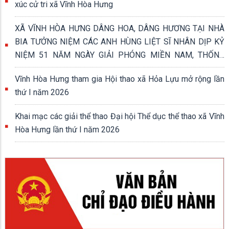
xúc cử tri xã Vĩnh Hòa Hưng
XÃ VĨNH HÒA HƯNG DÂNG HOA, DÂNG HƯƠNG TẠI NHÀ
BIA TƯỞNG NIỆM CÁC ANH HÙNG LIỆT SĨ NHÂN DỊP KỶ
NIỆM 51 NĂM NGÀY GIẢI PHÓNG MIỀN NAM, THỐNG
NHẤT ĐẤT NƯỚC (30/4/1975 - 30/4/2026)
Vĩnh Hòa Hưng tham gia Hội thao xã Hỏa Lựu mở rộng lần
thứ I năm 2026
Khai mạc các giải thể thao Đại hội Thể dục thể thao xã Vĩnh
Hòa Hưng lần thứ I năm 2026