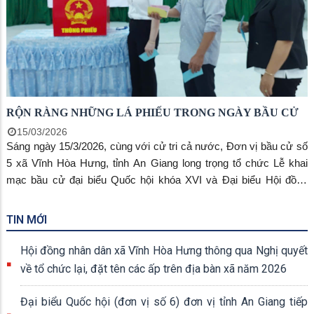
RỘN RÀNG NHỮNG LÁ PHIẾU TRONG NGÀY BẦU CỬ
15/03/2026
Sáng ngày 15/3/2026, cùng với cử tri cả nước, Đơn vị bầu cử số
5 xã Vĩnh Hòa Hưng, tỉnh An Giang long trọng tổ chức Lễ khai
mạc bầu cử đại biểu Quốc hội khóa XVI và Đại biểu Hội đồng
nhân dân các cấp nhiệm kỳ 2026–2031 trong không khí trang
nghiêm, dân chủ và đúng quy định của pháp luật.
TIN MỚI
Hội đồng nhân dân xã Vĩnh Hòa Hưng thông qua Nghị quyết
về tổ chức lại, đặt tên các ấp trên địa bàn xã năm 2026
Đại biểu Quốc hội (đơn vị số 6) đơn vị tỉnh An Giang tiếp