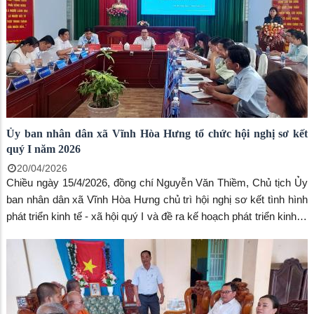
quan, đơn vị trực thuộc UBND xã, các đồng chí Bí thư chi bộ
kiêm Trưởng ấp trên địa bàn.
Ủy ban nhân dân xã Vĩnh Hòa Hưng tổ chức hội nghị sơ kết
quý I năm 2026
20/04/2026
Chiều ngày 15/4/2026, đồng chí Nguyễn Văn Thiềm, Chủ tịch Ủy
ban nhân dân xã Vĩnh Hòa Hưng chủ trì hội nghị sơ kết tình hình
phát triển kinh tế - xã hội quý I và đề ra kế hoạch phát triển kinh tế
- xã hội quý II năm 2026. Đến dự hội nghị có đồng chí Dương Kim
Hơn, Bí thư Đảng ủy, Chủ tịch Hội đồng nhân dân xã; các đồng
chí đại diện Thường trực HĐND xã; lãnh đạo Ủy ban nhân dân
xã; Đại diện Thường trực UBMTTQVN xã và các tổ chức chính
trị - xã hội xã; lãnh đạo các phòng, ban, ngành, đơn vị sự nghiệp