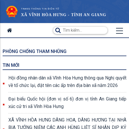
TRANG THÔNG TIN ĐIỆN TỬ
XÃ VĨNH HÒA HƯNG - TỈNH AN GIANG
PHÒNG CHỐNG THAM NHŨNG
TIN MỚI
Hội đồng nhân dân xã Vĩnh Hòa Hưng thông qua Nghị quyết
về tổ chức lại, đặt tên các ấp trên địa bàn xã năm 2026
Đại biểu Quốc hội (đơn vị số 6) đơn vị tỉnh An Giang tiếp
xúc cử tri xã Vĩnh Hòa Hưng
XÃ VĨNH HÒA HƯNG DÂNG HOA, DÂNG HƯƠNG TẠI NHÀ
BIA TƯỞNG NIỆM CÁC ANH HÙNG LIỆT SĨ NHÂN DỊP KỶ