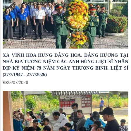
XÃ VĨNH HÒA HƯNG DÂNG HOA, DÂNG HƯƠNG TẠI
NHÀ BIA TƯỞNG NIỆM CÁC ANH HÙNG LIỆT SĨ NHÂN
DỊP KỶ NIỆM 79 NĂM NGÀY THƯƠNG BINH, LIỆT SĨ
(27/7/1947 - 27/7/2026)
25/07/2026