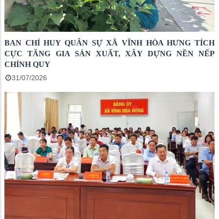
BAN CHỈ HUY QUÂN SỰ XÃ VĨNH HÒA HƯNG TÍCH
CỰC TĂNG GIA SẢN XUẤT, XÂY DỰNG NỀN NẾP
CHÍNH QUY
31/07/2026