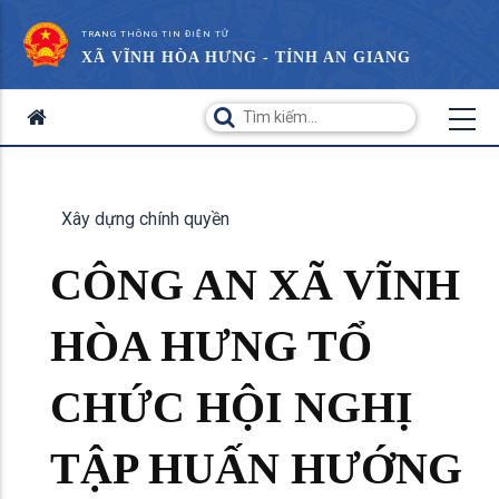
TRANG THÔNG TIN ĐIỆN TỬ
XÃ VĨNH HÒA HƯNG - TỈNH AN GIANG
Xây dựng chính quyền
CÔNG AN XÃ VĨNH
HÒA HƯNG TỔ
CHỨC HỘI NGHỊ
TẬP HUẤN HƯỚNG