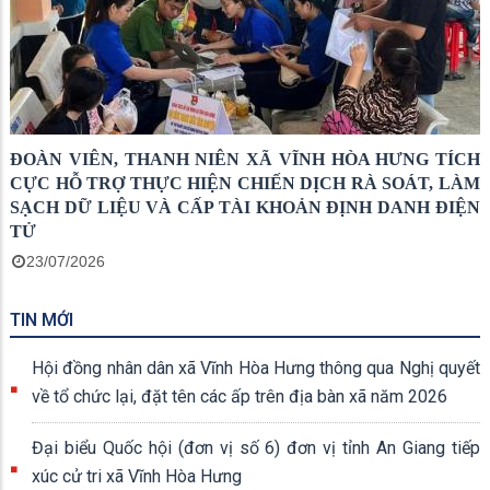
ĐOÀN VIÊN, THANH NIÊN XÃ VĨNH HÒA HƯNG TÍCH
CỰC HỖ TRỢ THỰC HIỆN CHIẾN DỊCH RÀ SOÁT, LÀM
SẠCH DỮ LIỆU VÀ CẤP TÀI KHOẢN ĐỊNH DANH ĐIỆN
TỬ
23/07/2026
TIN MỚI
Hội đồng nhân dân xã Vĩnh Hòa Hưng thông qua Nghị quyết
về tổ chức lại, đặt tên các ấp trên địa bàn xã năm 2026
Đại biểu Quốc hội (đơn vị số 6) đơn vị tỉnh An Giang tiếp
xúc cử tri xã Vĩnh Hòa Hưng