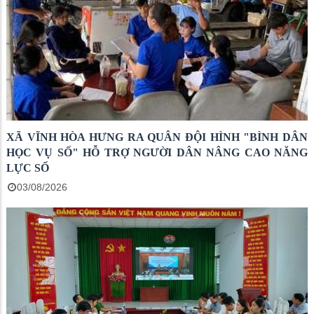
XÃ VĨNH HÒA HƯNG RA QUÂN ĐỘI HÌNH "BÌNH DÂN
HỌC VỤ SỐ" HỖ TRỢ NGƯỜI DÂN NÂNG CAO NĂNG
LỰC SỐ
03/08/2026