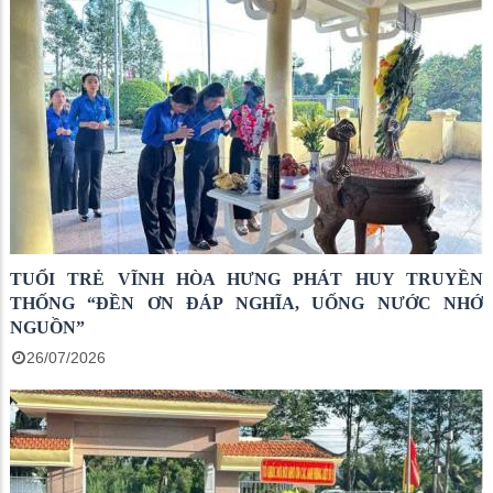
TUỔI TRẺ VĨNH HÒA HƯNG PHÁT HUY TRUYỀN
THỐNG “ĐỀN ƠN ĐÁP NGHĨA, UỐNG NƯỚC NHỚ
NGUỒN”
26/07/2026