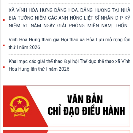
XÃ VĨNH HÒA HƯNG DÂNG HOA, DÂNG HƯƠNG TẠI NHÀ
BIA TƯỞNG NIỆM CÁC ANH HÙNG LIỆT SĨ NHÂN DỊP KỶ
NIỆM 51 NĂM NGÀY GIẢI PHÓNG MIỀN NAM, THỐNG
NHẤT ĐẤT NƯỚC (30/4/1975 - 30/4/2026)
Vĩnh Hòa Hưng tham gia Hội thao xã Hỏa Lựu mở rộng lần
thứ I năm 2026
Khai mạc các giải thể thao Đại hội Thể dục thể thao xã Vĩnh
Hòa Hưng lần thứ I năm 2026