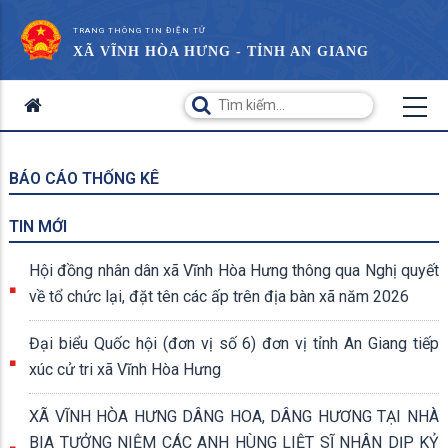
TRANG THÔNG TIN ĐIỆN TỬ
XÃ VĨNH HÒA HƯNG - TỈNH AN GIANG
BÁO CÁO THỐNG KÊ
TIN MỚI
Hội đồng nhân dân xã Vĩnh Hòa Hưng thông qua Nghị quyết
về tổ chức lại, đặt tên các ấp trên địa bàn xã năm 2026
Đại biểu Quốc hội (đơn vị số 6) đơn vị tỉnh An Giang tiếp
xúc cử tri xã Vĩnh Hòa Hưng
XÃ VĨNH HÒA HƯNG DÂNG HOA, DÂNG HƯƠNG TẠI NHÀ
BIA TƯỞNG NIỆM CÁC ANH HÙNG LIỆT SĨ NHÂN DỊP KỶ